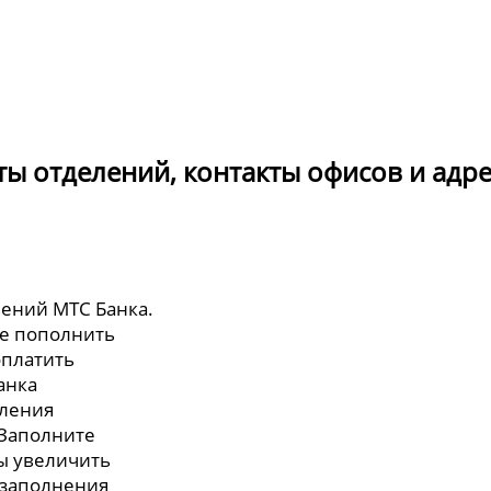
ты отделений, контакты офисов и адре
лений МТС Банка.
те пополнить
оплатить
анка
мления
 Заполните
бы увеличить
 заполнения