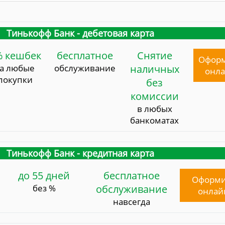
Тинькофф Банк - дебетовая карта
% кешбек
бесплатное
Снятие
Офор
за любые
обслуживание
наличных
онл
покупки
без
комиссии
в любых
банкоматах
Тинькофф Банк - кредитная карта
до 55 дней
бесплатное
Оформи
без %
обслуживание
онлай
навсегда