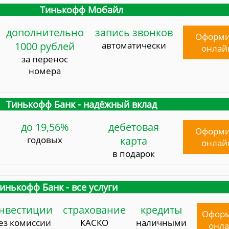
Тинькофф Мобайл
дополнительно
запись звонков
Оформи
1000 рублей
автоматически
онлай
за перенос
номера
Тинькофф Банк - надёжный вклад
до 19,56%
дебетовая
Оформи
годовых
карта
онлай
в подарок
инькофф Банк - все услуги
нвестиции
страхование
кредиты
Офор
ез комиссии
КАСКО
наличными
онл