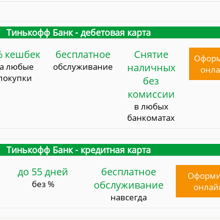
Тинькофф Банк - дебетовая карта
% кешбек
бесплатное
Снятие
Офор
за любые
обслуживание
наличных
онл
покупки
без
комиссии
в любых
банкоматах
Тинькофф Банк - кредитная карта
до 55 дней
бесплатное
Оформи
без %
обслуживание
онлай
навсегда