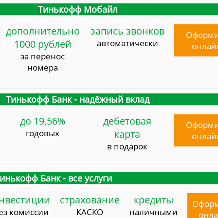
Тинькофф Мобайл
дополнительно
запись звонков
Оформи
1000 рублей
автоматически
онлай
за перенос
номера
Тинькофф Банк - надёжный вклад
до 19,56%
дебетовая
Оформи
годовых
карта
онлай
в подарок
инькофф Банк - все услуги
нвестиции
страхование
кредиты
Офор
ез комиссии
КАСКО
наличными
онл