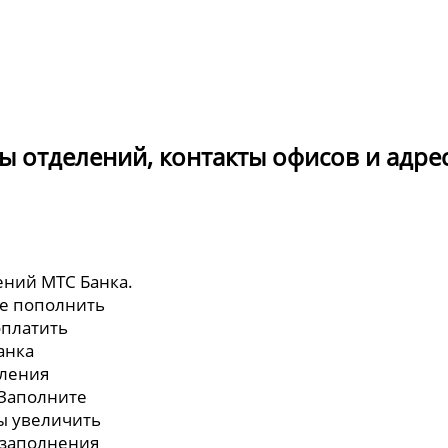
ы отделений, контакты офисов и адре
ений МТС Банка.
те пополнить
оплатить
анка
мления
 Заполните
бы увеличить
 заполнения