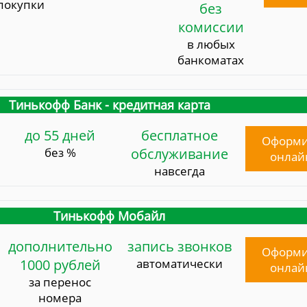
покупки
без
комиссии
в любых
банкоматах
Тинькофф Банк - кредитная карта
до 55 дней
бесплатное
Оформи
без %
обслуживание
онлай
навсегда
Тинькофф Мобайл
дополнительно
запись звонков
Оформи
1000 рублей
автоматически
онлай
за перенос
номера