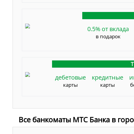
0.5% от вклада
в подарок
Т
дебетовые
кредитные
и
карты
карты
б
Все банкоматы МТС Банка в гор