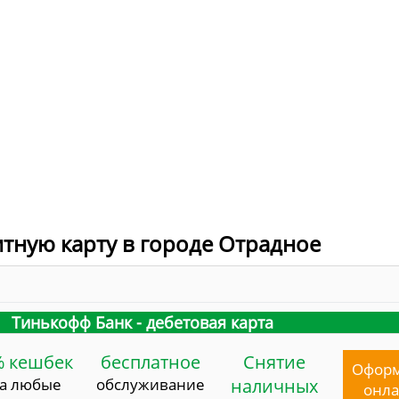
итную карту в городе Отрадное
Тинькофф Банк - дебетовая карта
% кешбек
бесплатное
Снятие
Офор
за любые
обслуживание
наличных
онл