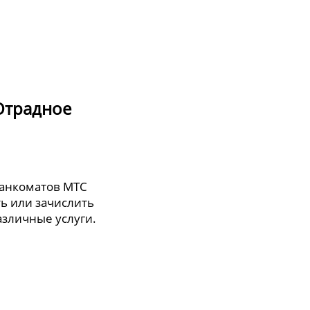
Отрадное
банкоматов МТС
ть или зачислить
различные услуги.