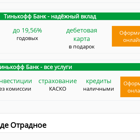
Тинькофф Банк - надёжный вклад
до 19,56%
дебетовая
Оформи
годовых
карта
онлай
в подарок
инькофф Банк - все услуги
нвестиции
страхование
кредиты
Офор
ез комиссии
КАСКО
наличными
онл
оде Отрадное