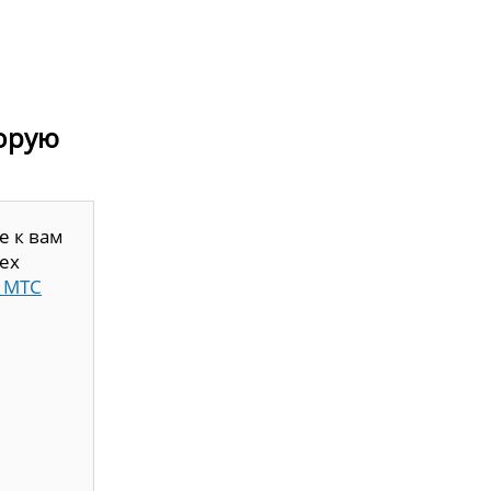
торую
е к вам
ех
 МТС