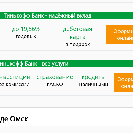
Тинькофф Банк - надёжный вклад
до 19,56%
дебетовая
Оформи
годовых
карта
онлай
в подарок
инькофф Банк - все услуги
нвестиции
страхование
кредиты
Офор
ез комиссии
КАСКО
наличными
онл
оде Омск