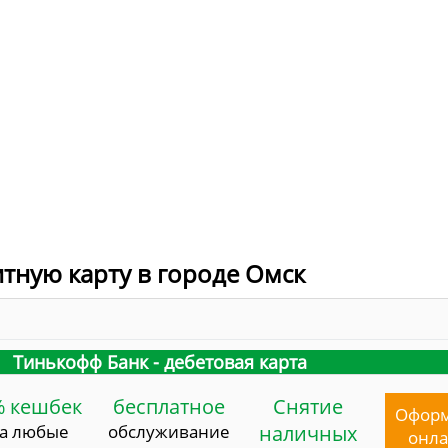
итную карту в городе Омск
Тинькофф Банк - дебетовая карта
% кешбек
бесплатное
Снятие
Офор
за любые
обслуживание
наличных
онл