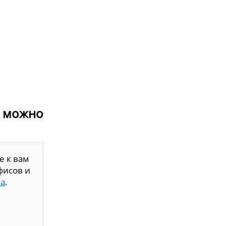
ю можно
е к вам
фисов и
ка
.