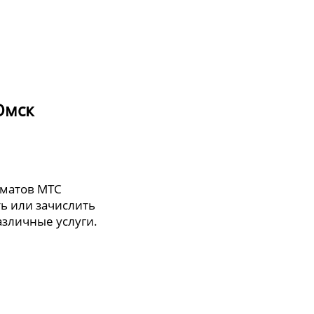
Омск
оматов МТС
ть или зачислить
различные услуги.