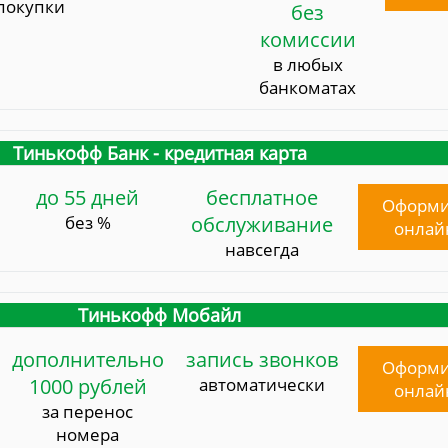
покупки
без
комиссии
в любых
банкоматах
Тинькофф Банк - кредитная карта
до 55 дней
бесплатное
Оформи
без %
обслуживание
онлай
навсегда
Тинькофф Мобайл
дополнительно
запись звонков
Оформи
1000 рублей
автоматически
онлай
за перенос
номера