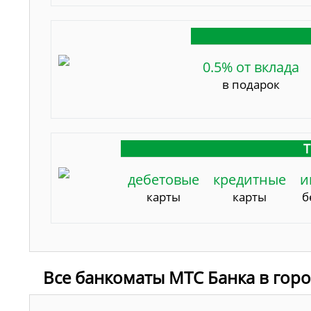
0.5% от вклада
в подарок
Т
дебетовые
кредитные
и
карты
карты
б
Все банкоматы МТС Банка в гор